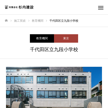
施工実績
教育機関
千代田区立九段小学校
ホーム
教育機関
東京
千代田区立九段小学校